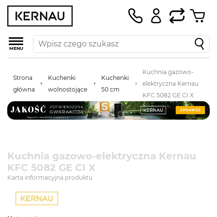
MENU
Kuchnia gazowo-
Strona
Kuchenki
Kuchenki
elektryczna Kernau
główna
wolnostojące
50 cm
KFC 5082 GE CI X
Kuchnia gazowo-elektryczna Kernau
KFC 5082 GE CI X
Karta informacyjna produktu