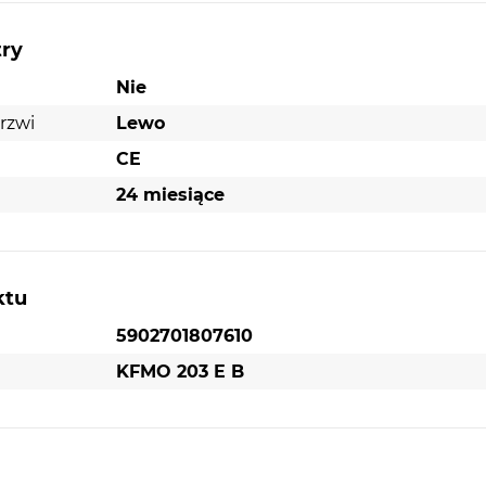
try
Nie
rzwi
Lewo
CE
24 miesiące
ktu
5902701807610
KFMO 203 E B