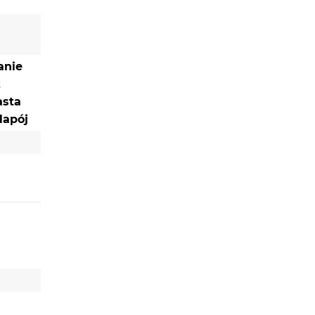
anie
z
asta
Napój