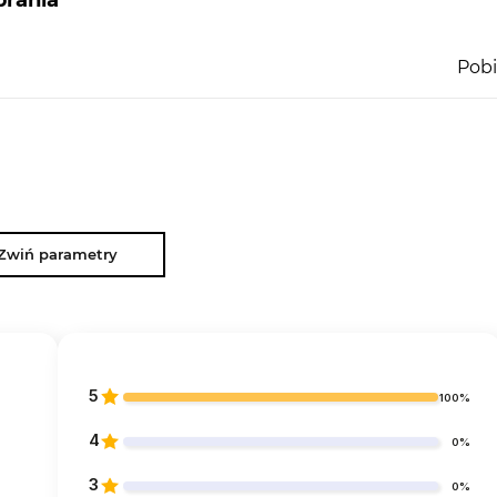
rania
Pobi
Zwiń parametry
5
100%
4
0%
3
0%