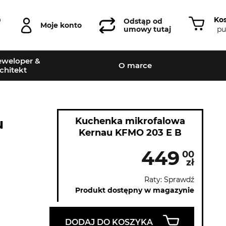
Ko
0
Odstąp od
Moje konto
pu
umowy tutaj
weloper &
O marce
chitekt
u
Kuchenka mikrofalowa
Kernau KFMO 203 E B
449
00
zł
Raty: Sprawdź
Produkt dostępny w magazynie
DODAJ DO KOSZYKA