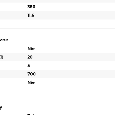
386
11.6
czne
y
Nie
l)
20
5
700
Nie
y