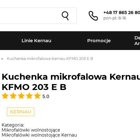
+48 17 865 26 8
pon-pt: 8-16
De
Linie Kernau
Promocje
Ar
Kuchenka mikrofalowa Kernau KFMO 203 E B
Kuchenka mikrofalowa Kerna
KFMO 203 E B
5.0
Kategoria:
Mikrofalówki wolnostojące
Mikrofalówki wolnostojące Kernau