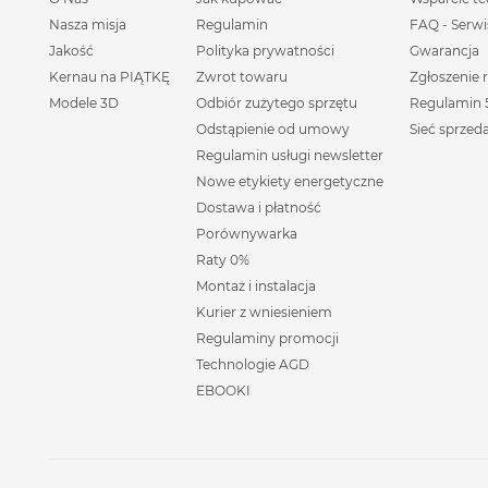
Nasza misja
Regulamin
FAQ - Serwi
Jakość
Polityka prywatności
Gwarancja
Kernau na PIĄTKĘ
Zwrot towaru
Zgłoszenie 
Modele 3D
Odbiór zużytego sprzętu
Regulamin 5
Odstąpienie od umowy
Sieć sprzed
Regulamin usługi newsletter
Nowe etykiety energetyczne
Dostawa i płatność
Porównywarka
Raty 0%
Montaż i instalacja
Kurier z wniesieniem
Regulaminy promocji
Technologie AGD
EBOOKI