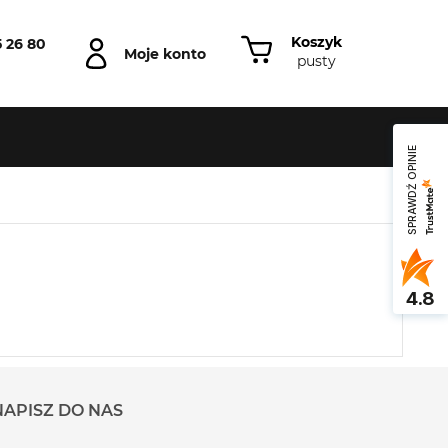
Koszyk
5 26 80
Moje konto
pusty
SPRAWDŹ OPINIE
4.8
NAPISZ DO NAS