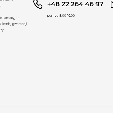
+48 22 264 46 97
s
pon-pt: 8:00-16.00
reklamacyjne
-letniej gwarancji
aży