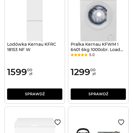
Lodówka Kernau KFRC
Pralka Kernau KFWM I
18153 NF W
6401 6kg 1000obr. Load
5.0
Control Slim
1599
1299
00
00
zł
zł
SPRAWDŹ
SPRAWDŹ