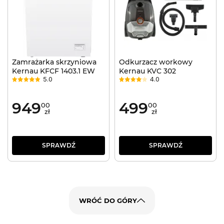
Zamrażarka skrzyniowa
Odkurzacz workowy
Kernau KFCF 1403.1 EW
Kernau KVC 302
5.0
4.0
949
499
00
00
zł
zł
SPRAWDŹ
SPRAWDŹ
WRÓĆ DO GÓRY