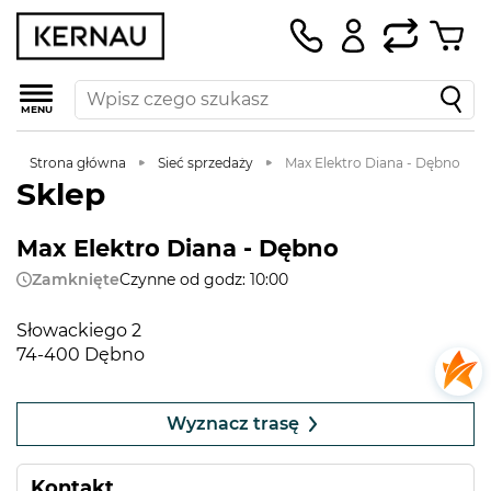
MENU
Strona główna
Sieć sprzedaży
Max Elektro Diana - Dębno
Sklep
Max Elektro Diana - Dębno
Zamknięte
Czynne od godz: 10:00
Słowackiego 2
74-400 Dębno
Leaflet
|
©
OpenStreetMap
contributors
+
Wyznacz trasę
−
Kontakt