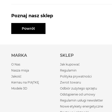
Poznaj nasz sklep
Powrót
MARKA
SKLEP
O Nas
Jak kupować
Nasza misja
Regulamin
Jakość
Polityka prywatności
Kernau na PIĄTKĘ
Zwrot towaru
Modele 3D
Odbiór zużytego sprzętu
Odstąpienie od umowy
Regulamin usługi newsletter
Nowe etykiety energetyczne