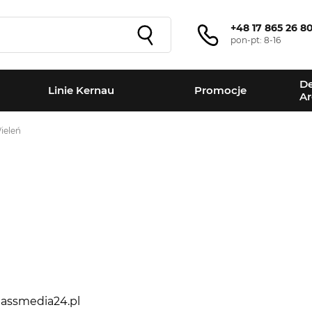
+48 17 865 26 8
pon-pt: 8-16
De
Linie Kernau
Promocje
Ar
ieleń
+
−
assmedia24.pl