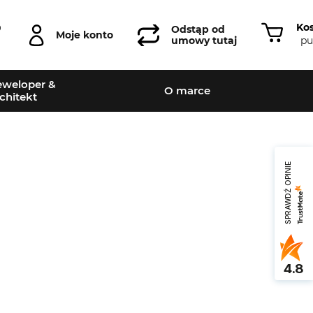
Ko
0
Odstąp od
Moje konto
pu
umowy tutaj
weloper &
O marce
chitekt
SPRAWDŹ OPINIE
Leaflet
|
©
OpenStreetMap
contributors
4.8