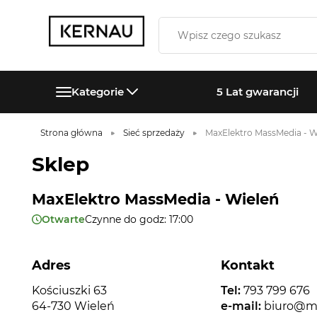
Kategorie
5 Lat gwarancji
Strona główna
Sieć sprzedaży
MaxElektro MassMedia - W
Sklep
MaxElektro MassMedia - Wieleń
Otwarte
Czynne do godz: 17:00
Adres
Kontakt
Kościuszki 63
Tel:
793 799 676
64-730 Wieleń
e-mail:
biuro@m