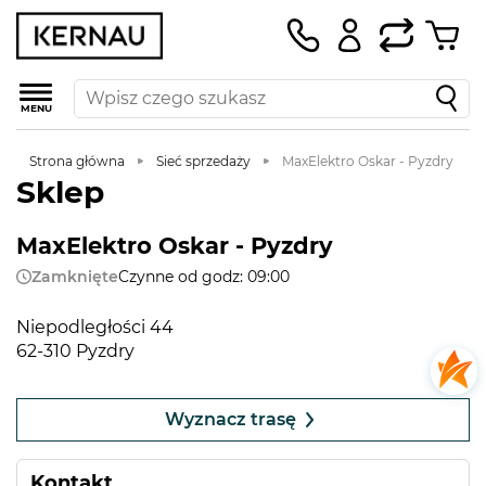
MENU
Strona główna
Sieć sprzedaży
MaxElektro Oskar - Pyzdry
Sklep
MaxElektro Oskar - Pyzdry
Zamknięte
Czynne od godz: 09:00
Niepodległości 44
62-310 Pyzdry
Leaflet
|
©
OpenStreetMap
contributors
+
Wyznacz trasę
−
Kontakt