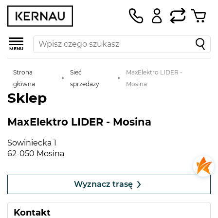
MENU
Strona
Sieć
MaxElektro LIDER -
główna
sprzedaży
Mosina
Sklep
MaxElektro LIDER - Mosina
Sowiniecka 1
62-050 Mosina
Leaflet
|
©
OpenStreetMap
contributors
+
Wyznacz trasę
−
Kontakt