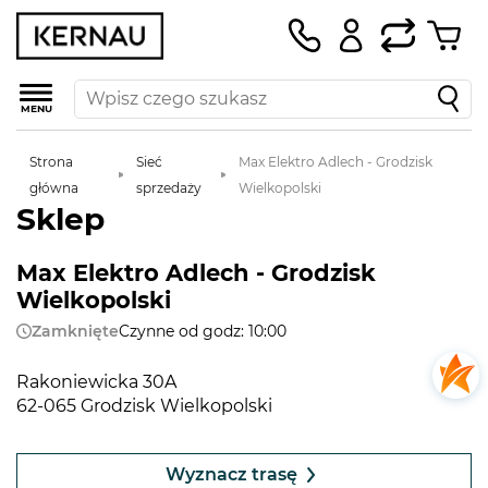
MENU
Strona
Sieć
Max Elektro Adlech - Grodzisk
główna
sprzedaży
Wielkopolski
Sklep
Max Elektro Adlech - Grodzisk
Wielkopolski
Zamknięte
Czynne od godz: 10:00
Rakoniewicka 30A
62-065 Grodzisk Wielkopolski
Leaflet
|
©
OpenStreetMap
contributors
+
Wyznacz trasę