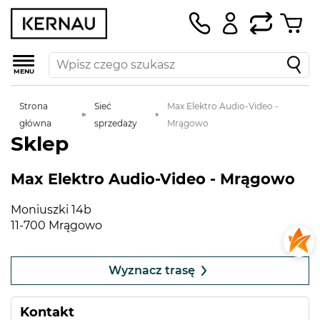
MENU
Strona
Sieć
Max Elektro Audio-Video -
główna
sprzedaży
Mrągowo
Sklep
Max Elektro Audio-Video - Mrągowo
Moniuszki 14b
11-700 Mrągowo
Leaflet
|
©
OpenStreetMap
contributors
+
Wyznacz trasę
−
Kontakt