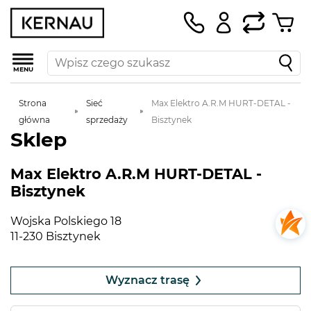
MENU
Strona
Sieć
Max Elektro A.R.M HURT-DETAL -
główna
sprzedaży
Bisztynek
Sklep
Max Elektro A.R.M HURT-DETAL -
Bisztynek
Wojska Polskiego 18
11-230 Bisztynek
Leaflet
|
©
OpenStreetMap
contributors
+
Wyznacz trasę
−