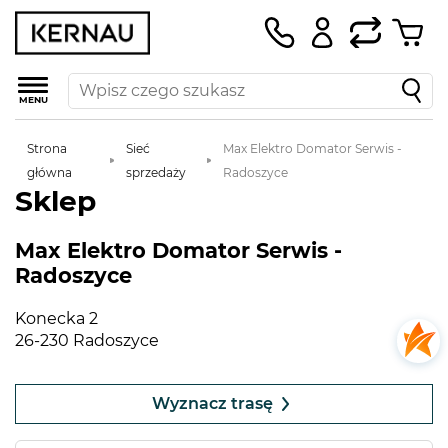
MENU
Strona
Sieć
Max Elektro Domator Serwis -
główna
sprzedaży
Radoszyce
Sklep
Max Elektro Domator Serwis -
Radoszyce
Konecka 2
26-230 Radoszyce
Leaflet
|
©
OpenStreetMap
contributors
+
Wyznacz trasę
−