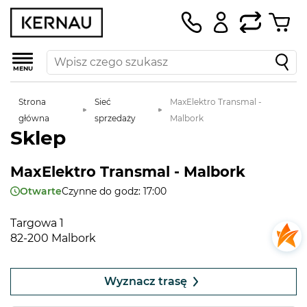
MENU
Strona
Sieć
MaxElektro Transmal -
główna
sprzedaży
Malbork
Sklep
MaxElektro Transmal - Malbork
Otwarte
Czynne do godz: 17:00
Targowa 1
82-200 Malbork
Leaflet
|
©
OpenStreetMap
contributors
+
Wyznacz trasę
−