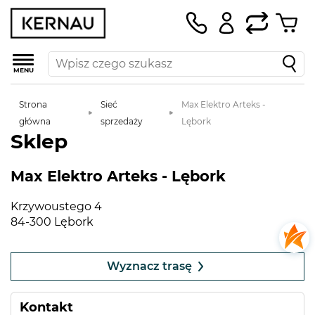
MENU
Strona
Sieć
Max Elektro Arteks -
główna
sprzedaży
Lębork
Sklep
Max Elektro Arteks - Lębork
Krzywoustego 4
84-300 Lębork
Leaflet
|
©
OpenStreetMap
contributors
+
Wyznacz trasę
−
Kontakt