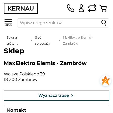
MENU
Strona
Sieć
MaxElektro Elemis -
główna
sprzedaży
Zambrów
Sklep
MaxElektro Elemis - Zambrów
Wojska Polskiego 39
18-300 Zambrów
Leaflet
|
©
OpenStreetMap
contributors
+
Wyznacz trasę
−
Kontakt