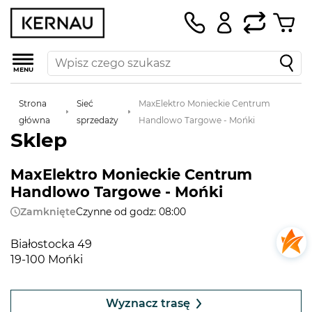
MENU
Strona
Sieć
MaxElektro Monieckie Centrum
główna
sprzedaży
Handlowo Targowe - Mońki
Sklep
MaxElektro Monieckie Centrum
Handlowo Targowe - Mońki
Zamknięte
Czynne od godz: 08:00
Białostocka 49
19-100 Mońki
Leaflet
|
©
OpenStreetMap
contributors
+
Wyznacz trasę