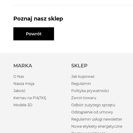
Poznaj nasz sklep
Powrót
MARKA
SKLEP
O Nas
Jak kupować
Nasza misja
Regulamin
Jakość
Polityka prywatności
Kernau na PIĄTKĘ
Zwrot towaru
Modele 3D
Odbiór zużytego sprzętu
Odstąpienie od umowy
Regulamin usługi newsletter
Nowe etykiety energetyczne