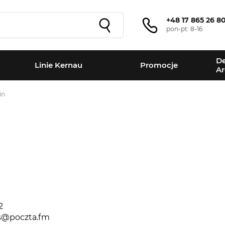
+48 17 865 26 8
pon-pt: 8-16
De
Linie Kernau
Promocje
Ar
in
+
−
2
s@poczta.fm