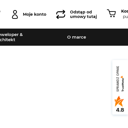
Ko
0
Odstąp od
Moje konto
pu
umowy tutaj
weloper &
O marce
chitekt
SPRAWDŹ OPINIE
Leaflet
|
©
OpenStreetMap
contributors
4.8