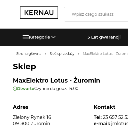
Kategorie
5 Lat gwarancji
Strona główna
Sieć sprzedaży
MaxElektro Lotus - Żurom
Sklep
MaxElektro Lotus - Żuromin
Otwarte
Czynne do godz: 14:00
Adres
Kontakt
Zielony Rynek 16
Tel:
23 657 52 5
09-300 Żuromin
e-mail:
jmlotu