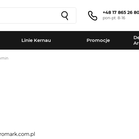
+48 17 865 26 8
pon-pt: 8-16
De
Linie Kernau
Promocje
Ar
omin
+
−
romark.com.pl