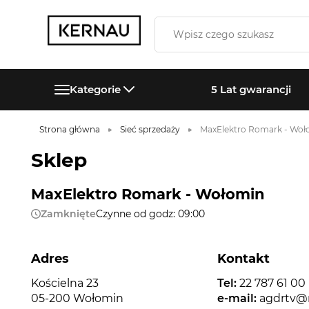
Kategorie
5 Lat gwarancji
Strona główna
Sieć sprzedaży
MaxElektro Romark - Woł
Sklep
MaxElektro Romark - Wołomin
Zamknięte
Czynne od godz: 09:00
Adres
Kontakt
Kościelna 23
Tel:
22 787 61 00
05-200 Wołomin
e-mail:
agdrtv@