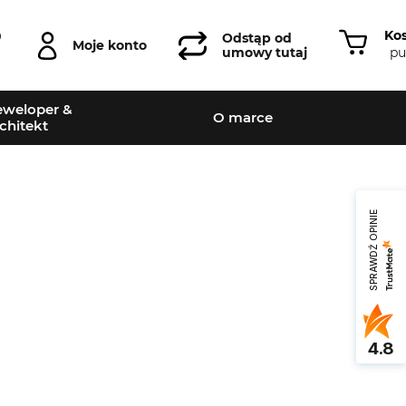
Ko
0
Odstąp od
Moje konto
pu
umowy tutaj
weloper &
O marce
chitekt
SPRAWDŹ OPINIE
Leaflet
|
©
OpenStreetMap
contributors
4.8