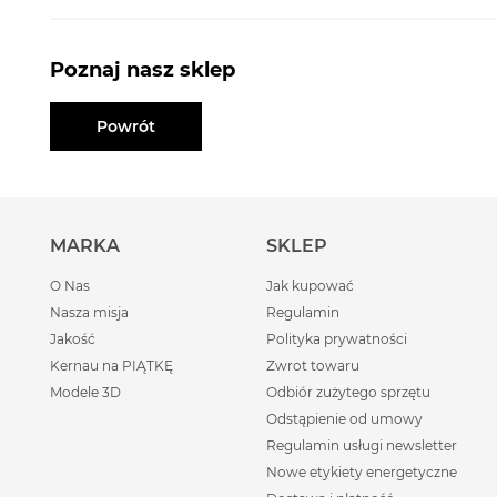
Poznaj nasz sklep
Powrót
MARKA
SKLEP
O Nas
Jak kupować
Nasza misja
Regulamin
Jakość
Polityka prywatności
Kernau na PIĄTKĘ
Zwrot towaru
Modele 3D
Odbiór zużytego sprzętu
Odstąpienie od umowy
Regulamin usługi newsletter
Nowe etykiety energetyczne