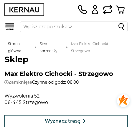
MENU
Strona
Sieć
Max Elektro Cichocki -
główna
sprzedaży
Strzegowo
Sklep
Max Elektro Cichocki - Strzegowo
Zamknięte
Czynne od godz: 08:00
Wyzwolenia 52
06-445 Strzegowo
Leaflet
|
©
OpenStreetMap
contributors
+
Wyznacz trasę
−