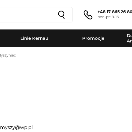
+48 17 865 26 8
pon-pt: 8-16
De
Linie Kernau
Promocje
Ar
yszyniec
+
−
myszy@wp.pl