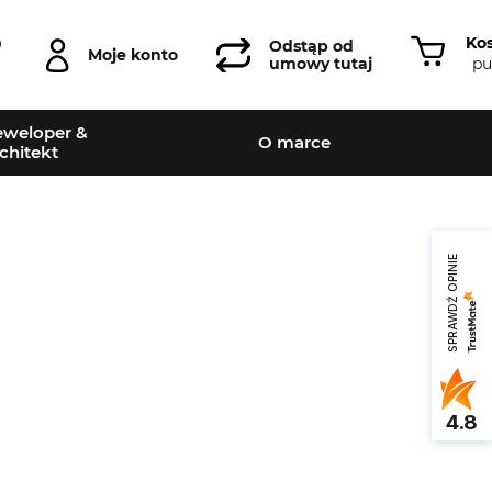
Ko
0
Odstąp od
Moje konto
pu
umowy tutaj
weloper &
O marce
chitekt
SPRAWDŹ OPINIE
Leaflet
|
©
OpenStreetMap
contributors
4.8