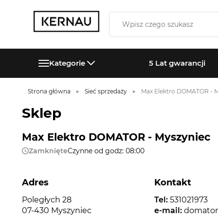
Kategorie
5 Lat gwarancji
Strona główna
Sieć sprzedaży
Max Elektro DOMATOR - M
Sklep
Max Elektro DOMATOR - Myszyniec
Zamknięte
Czynne od godz: 08:00
Adres
Kontakt
Poległych 28
Tel:
531021973
07-430 Myszyniec
e-mail:
domator