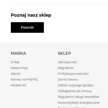
Poznaj nasz sklep
Powrót
MARKA
SKLEP
O Nas
Jak kupować
Nasza misja
Regulamin
Jakość
Polityka prywatności
Kernau na PIĄTKĘ
Zwrot towaru
Modele 3D
Odbiór zużytego sprzętu
Odstąpienie od umowy
Regulamin usługi newsletter
Nowe etykiety energetyczne