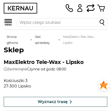
MENU
Strona
Sieć
MaxElektro Tele-Wax -
główna
sprzedaży
Lipsko
Sklep
MaxElektro Tele-Wax - Lipsko
Zamknięte
Czynne od godz: 08:00
Kościuszki 3
27-300 Lipsko
Leaflet
|
©
OpenStreetMap
contributors
+
Wyznacz trasę
−