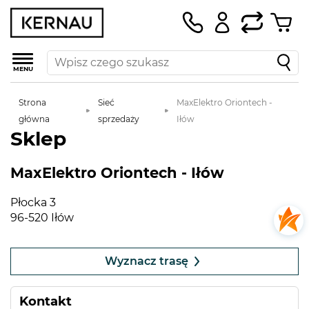
MENU
Strona
Sieć
MaxElektro Oriontech -
główna
sprzedaży
Iłów
Sklep
MaxElektro Oriontech - Iłów
Płocka 3
96-520 Iłów
Leaflet
|
©
OpenStreetMap
contributors
+
Wyznacz trasę
−
Kontakt