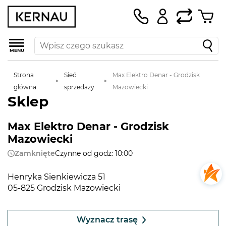
MENU
Strona
Sieć
Max Elektro Denar - Grodzisk
główna
sprzedaży
Mazowiecki
Sklep
Max Elektro Denar - Grodzisk
Mazowiecki
Zamknięte
Czynne od godz: 10:00
Henryka Sienkiewicza 51
05-825 Grodzisk Mazowiecki
Leaflet
|
©
OpenStreetMap
contributors
+
Wyznacz trasę