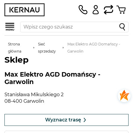
MENU
Strona
Sieć
Max Elektro AGD Domańscy -
główna
sprzedaży
Garwolin
Sklep
Max Elektro AGD Domańscy -
Garwolin
Stanisława Mikulskiego 2
08-400 Garwolin
Leaflet
|
©
OpenStreetMap
contributors
+
Wyznacz trasę
−