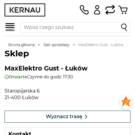
MENU
Strona główna
Sieć sprzedaży
MaxElektro Gust - Łuków
Sklep
MaxElektro Gust - Łuków
Otwarte
Czynne do godz: 17:30
Staropijarska 6
21-400 Łuków
Leaflet
|
©
OpenStreetMap
contributors
+
Wyznacz trasę
−
Kontakt