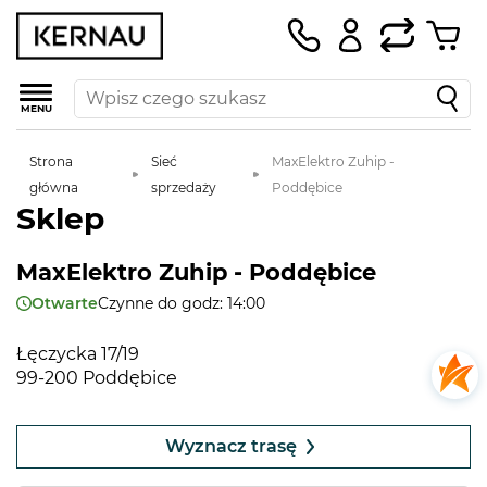
MENU
Strona
Sieć
MaxElektro Zuhip -
główna
sprzedaży
Poddębice
Sklep
MaxElektro Zuhip - Poddębice
Otwarte
Czynne do godz: 14:00
Łęczycka 17/19
99-200 Poddębice
Wyznacz trasę