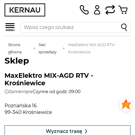
MENU
Strona
Sieć
MaxElektro MIX-AGD RTV -
główna
sprzedaży
Krośniewice
Sklep
MaxElektro MIX-AGD RTV -
Krośniewice
Zamknięte
Czynne od godz: 09:00
Poznańska 16
99-340 Krośniewice
Leaflet
|
©
OpenStreetMap
contributors
+
Wyznacz trasę