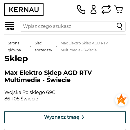
MENU
Strona
Sieć
Max Elektro Sklep AGD RTV
główna
sprzedaży
Multimedia - Świecie
Sklep
Max Elektro Sklep AGD RTV
Multimedia - Świecie
Wojska Polskiego 69C
86-105 Świecie
Leaflet
|
©
OpenStreetMap
contributors
+
Wyznacz trasę
−