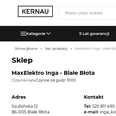
Kategorie
5 Lat gwarancji
Strona główna
Sieć sprzedaży
MaxElektro Inga - Białe Bł
Sklep
MaxElektro Inga - Białe Błota
Zamknięte
Czynne od godz: 10:00
Adres
Kontakt
Szubińska 12
Tel:
525 811 495
86-005 Białe Błota
e-mail:
inga_k