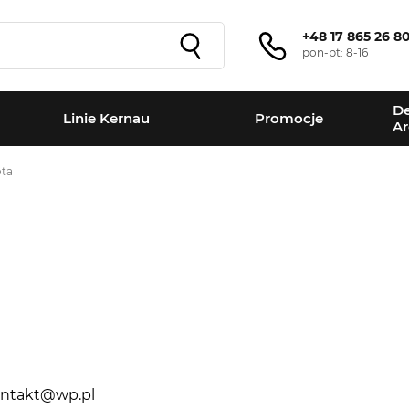
+48 17 865 26 8
pon-pt: 8-16
De
Linie Kernau
Promocje
Ar
ota
+
−
ontakt@wp.pl