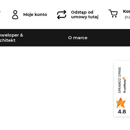
Ko
0
Odstąp od
Moje konto
pu
umowy tutaj
weloper &
O marce
chitekt
SPRAWDŹ OPINIE
Leaflet
|
©
OpenStreetMap
contributors
4.8