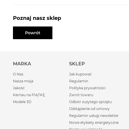
Poznaj nasz sklep
Powrót
MARKA
SKLEP
O Nas
Jak kupować
Nasza misja
Regulamin
Jakość
Polityka prywatności
Kernau na PIĄTKĘ
Zwrot towaru
Modele 3D
Odbiór zużytego sprzętu
Odstąpienie od umowy
Regulamin usługi newsletter
Nowe etykiety energetyczne