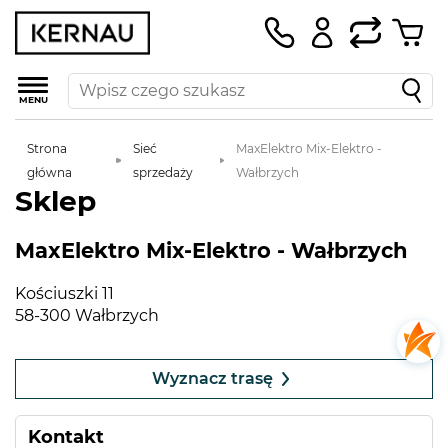
MENU
Strona
Sieć
MaxElektro Mix-Elektro -
główna
sprzedaży
Wałbrzych
Sklep
MaxElektro Mix-Elektro - Wałbrzych
Kościuszki 11
58-300 Wałbrzych
Leaflet
|
©
OpenStreetMap
contributors
+
Wyznacz trasę
−
Kontakt