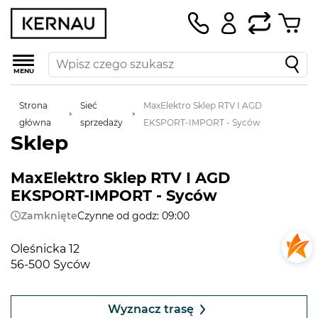
MENU
Strona
Sieć
MaxElektro Sklep RTV I AGD
główna
sprzedaży
EKSPORT-IMPORT - Syców
Sklep
MaxElektro Sklep RTV I AGD
EKSPORT-IMPORT - Syców
Zamknięte
Czynne od godz: 09:00
Oleśnicka 12
56-500 Syców
Leaflet
|
©
OpenStreetMap
contributors
+
Wyznacz trasę