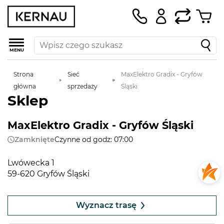
MENU
Strona
Sieć
MaxElektro Gradix - Gryfów
główna
sprzedaży
Śląski
Sklep
MaxElektro Gradix - Gryfów Śląski
Zamknięte
Czynne od godz: 07:00
Lwówecka 1
59-620 Gryfów Śląski
Leaflet
|
©
OpenStreetMap
contributors
+
Wyznacz trasę
−