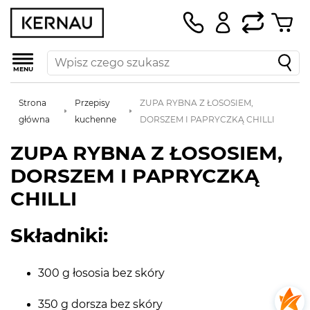
MENU
Strona
Przepisy
ZUPA RYBNA Z ŁOSOSIEM,
główna
kuchenne
DORSZEM I PAPRYCZKĄ CHILLI
ZUPA RYBNA Z ŁOSOSIEM,
DORSZEM I PAPRYCZKĄ
CHILLI
Składniki:
300 g łososia bez skóry
350 g dorsza bez skóry