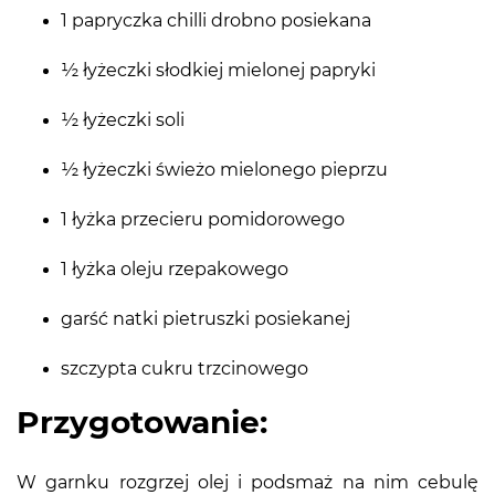
1 papryczka chilli drobno posiekana
½ łyżeczki słodkiej mielonej papryki
½ łyżeczki soli
½ łyżeczki świeżo mielonego pieprzu
1 łyżka przecieru pomidorowego
1 łyżka oleju rzepakowego
garść natki pietruszki posiekanej
szczypta cukru trzcinowego
Przygotowanie:
W garnku rozgrzej olej i podsmaż na nim cebulę