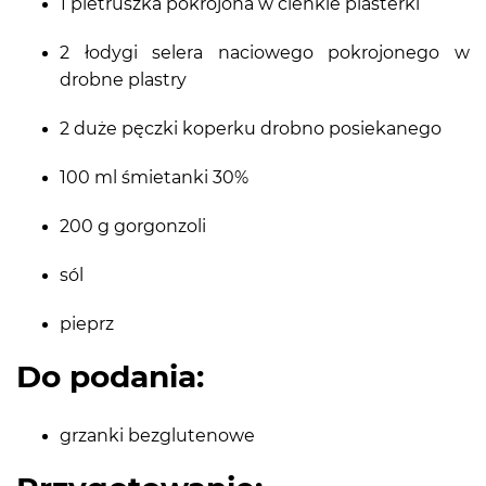
1 pietruszka pokrojona w cienkie plasterki
2 łodygi selera naciowego pokrojonego w
drobne plastry
2 duże pęczki koperku drobno posiekanego
100 ml śmietanki 30%
200 g gorgonzoli
sól
pieprz
Do podania:
grzanki bezglutenowe