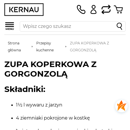
MENU
Strona
Przepisy
ZUPA KOPERKOWA Z
główna
kuchenne
GORGONZOLĄ
ZUPA KOPERKOWA Z
GORGONZOLĄ
Składniki:
1½ l wywaru z jarzyn
4 ziemniaki pokrojone w kostkę