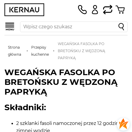
MENU
WEGAŃSKA FASOLKA PO
Strona
Przepisy
BRETOŃSKU Z WĘDZONĄ
główna
kuchenne
PAPRYKĄ
WEGAŃSKA FASOLKA PO
BRETOŃSKU Z WĘDZONĄ
PAPRYKĄ
Składniki:
2 szklanki fasoli namoczonej przez 12 godzin w
zimnej wodzie