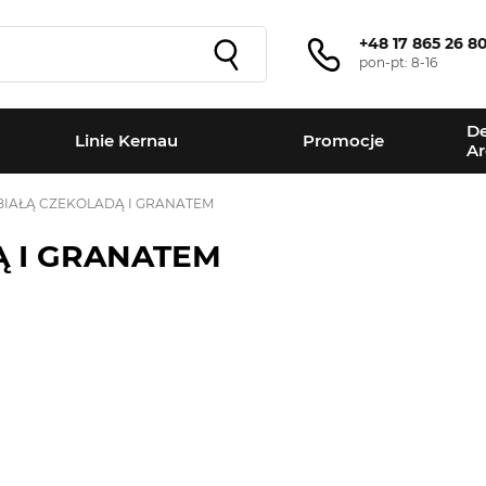
+48 17 865 26 8
pon-pt: 8-16
De
Linie Kernau
Promocje
Ar
 BIAŁĄ CZEKOLADĄ I GRANATEM
Ą I GRANATEM