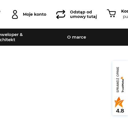
Ko
0
Odstąp od
Moje konto
pu
umowy tutaj
weloper &
O marce
chitekt
SPRAWDŹ OPINIE
4.8