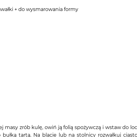
awałki + do wysmarowania formy
łej masy zrób kulę, owiń ją folią spożywczą i wstaw do
ułką tartą. Na blacie lub na stolnicy rozwałkuj cias