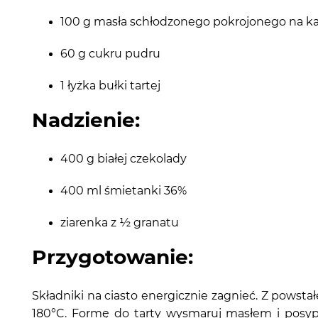
100 g masła schłodzonego pokrojonego na k
60 g cukru pudru
1 łyżka bułki tartej
Nadzienie:
400 g białej czekolady
400 ml śmietanki 36%
ziarenka z ½ granatu
Przygotowanie:
Składniki na ciasto energicznie zagnieć. Z powsta
180°C. Formę do tarty wysmaruj masłem i posyp b