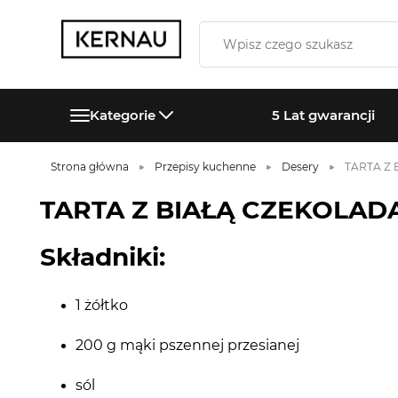
Kategorie
5 Lat gwarancji
Strona główna
Przepisy kuchenne
Desery
TARTA Z
TARTA Z BIAŁĄ CZEKOLAD
Składniki:
1 żółtko
200 g mąki pszennej przesianej
sól