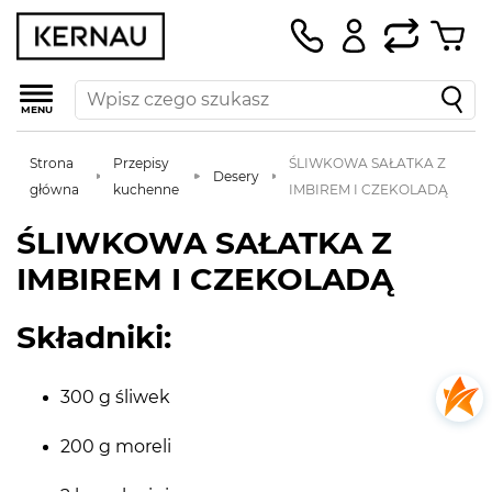
MENU
Strona
Przepisy
ŚLIWKOWA SAŁATKA Z
Desery
główna
kuchenne
IMBIREM I CZEKOLADĄ
ŚLIWKOWA SAŁATKA Z
IMBIREM I CZEKOLADĄ
Składniki:
300 g śliwek
200 g moreli