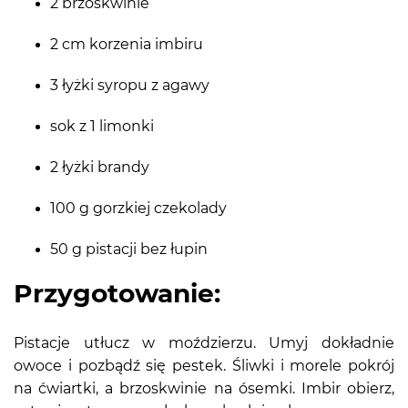
2 brzoskwinie
2 cm korzenia imbiru
3 łyżki syropu z agawy
sok z 1 limonki
2 łyżki brandy
100 g gorzkiej czekolady
50 g pistacji bez łupin
Przygotowanie:
Pistacje utłucz w moździerzu. Umyj dokładnie
owoce i pozbądź się pestek. Śliwki i morele pokrój
na ćwiartki, a brzoskwinie na ósemki. Imbir obierz,