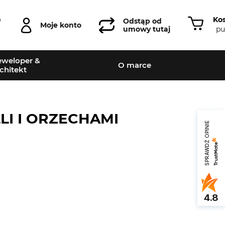
Ko
0
Odstąp od
Moje konto
pu
umowy tutaj
weloper &
O marce
chitekt
LI I ORZECHAMI
SPRAWDŹ OPINIE
4.8