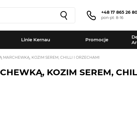
+48 17 865 26 8
pon-pt: 8-16
De
Linie Kernau
Promocje
Ar
Ą MARCHEWKĄ, KOZIM SEREM, CHILLI I ORZECHAMI
CHEWKĄ, KOZIM SEREM, CHIL