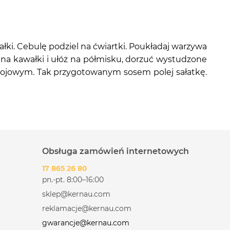
łki. Cebulę podziel na ćwiartki. Poukładaj warzywa
j na kawałki i ułóż na półmisku, dorzuć wystudzone
 sojowym. Tak przygotowanym sosem polej sałatkę.
Obsługa zamówień internetowych
17 865 26 80
pn.-pt. 8:00–16:00
sklep@kernau.com
reklamacje@kernau.com
gwarancje@kernau.com