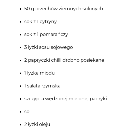
50 g orzechów ziemnych solonych
sok z 1 cytryny
sok z 1 pomarańczy
3 łyżki sosu sojowego
2 papryczki chilli drobno posiekane
1 łyżka miodu
1 sałata rzymska
szczypta wędzonej mielonej papryki
sól
2 łyżki oleju