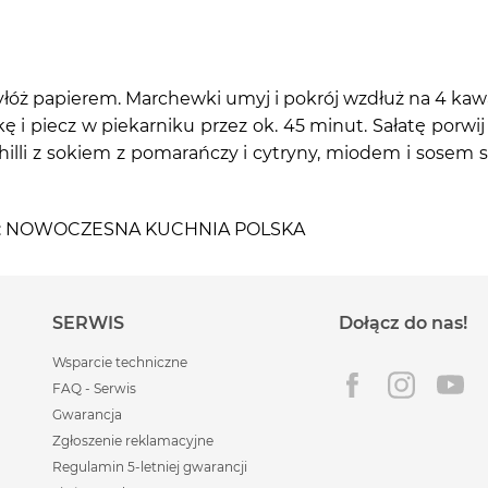
yłóż papierem. Marchewki umyj i pokrój wzdłuż na 4 kawa
kę i piecz w piekarniku przez ok. 45 minut. Sałatę porwi
illi z sokiem z pomarańczy i cytryny, miodem i sosem
iążki: NOWOCZESNA KUCHNIA POLSKA
SERWIS
Dołącz do nas!
Wsparcie techniczne
FAQ - Serwis
Gwarancja
Zgłoszenie reklamacyjne
Regulamin 5-letniej gwarancji