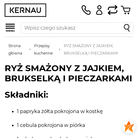
MENU
Strona
Przepisy
RYŻ SMAŻONY Z JAJKIEM,
główna
kuchenne
BRUKSELKĄ I PIECZARKAMI
RYŻ SMAŻONY Z JAJKIEM,
BRUKSELKĄ I PIECZARKAMI
Składniki:
1 papryka żółta pokrojona w kostkę
1 cebula pokrojona w piórka