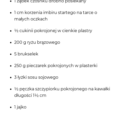
1 ząbek czosnku drobno posiekany
1 cm korzenia imbiru startego na tarce o
małych oczkach
½ cukinii pokrojonej w cienkie plastry
200 g ryżu brązowego
5 brukselek
250 g pieczarek pokrojonych w plasterki
3 łyżki sosu sojowego
½ pęczka szczypiorku pokrojonego na kawałki
długości 1½ cm
1 jajko