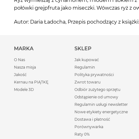
Ryż wymieszaj z cynamonem, miodem i sokiem z lim
połówki grejpfruta jako miseczki. Wówczas ryż z 
Autor: Daria Ładocha, Przepis pochodzący z ks
MARKA
SKLEP
O Nas
Jak kupować
Nasza misja
Regulamin
Jakość
Polityka prywatności
Kernau na PIĄTKĘ
Zwrot towaru
Modele 3D
Odbiór zużytego sprzętu
Odstąpienie od umowy
Regulamin usługi newsletter
Nowe etykiety energetyczne
Dostawa i płatność
Porównywarka
Raty 0%