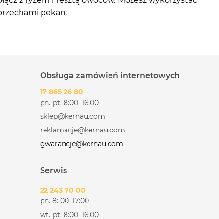
ołącz z ryżem i resztą owoców. Możesz wykorzystać
 orzechami pekan.
Obsługa zamówień internetowych
17 865 26 80
pn.-pt. 8:00–16:00
sklep@kernau.com
reklamacje@kernau.com
gwarancje@kernau.com
Serwis
22 243 70 00
pn. 8: 00–17:00
wt.-pt. 8:00–16:00