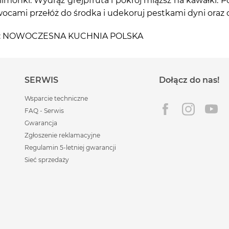
onki. Wydrąż grejpfruta i pokrój miąższ na kawałki. P
owocami przełóż do środka i udekoruj pestkami dyni oraz
iążki: NOWOCZESNA KUCHNIA POLSKA
SERWIS
Dołącz do nas!
Wsparcie techniczne
FAQ - Serwis
Gwarancja
Zgłoszenie reklamacyjne
Regulamin 5-letniej gwarancji
Sieć sprzedaży