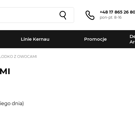
+48 17 865 26 8
pon-pt: 8-16
De
Linie Kernau
Promocje
Ar
SŁODKO Z OWOCAMI
MI
iego dnia)