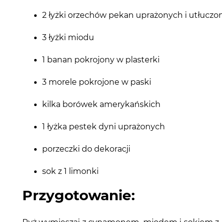
2 łyżki orzechów pekan uprażonych i utłucz
3 łyżki miodu
1 banan pokrojony w plasterki
3 morele pokrojone w paski
kilka borówek amerykańskich
1 łyżka pestek dyni uprażonych
porzeczki do dekoracji
sok z 1 limonki
Przygotowanie: