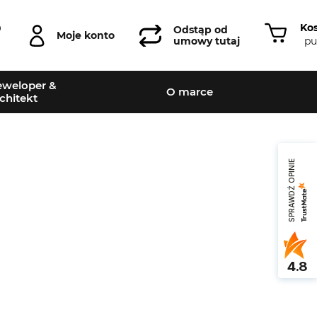
Ko
0
Odstąp od
Moje konto
pu
umowy tutaj
weloper &
O marce
chitekt
SPRAWDŹ OPINIE
4.8