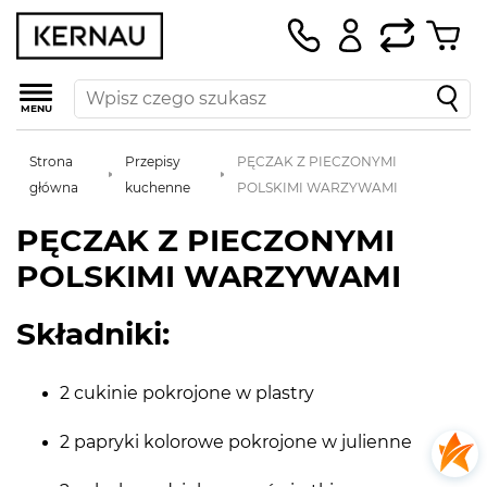
MENU
Strona
Przepisy
PĘCZAK Z PIECZONYMI
główna
kuchenne
POLSKIMI WARZYWAMI
PĘCZAK Z PIECZONYMI
POLSKIMI WARZYWAMI
Składniki:
2 cukinie pokrojone w plastry
2 papryki kolorowe pokrojone w julienne