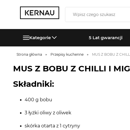
Kategorie
5 Lat gwarancji
Strona główna
Przepisy kuchenne
MUS Z BOBU Z CHILL
MUS Z BOBU Z CHILLI I M
Składniki:
400 g bobu
3 łyżki oliwy z oliwek
skórka otarta z 1 cytryny