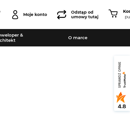
Ko
0
Odstąp od
Moje konto
pu
umowy tutaj
weloper &
O marce
chitekt
SPRAWDŹ OPINIE
4.8