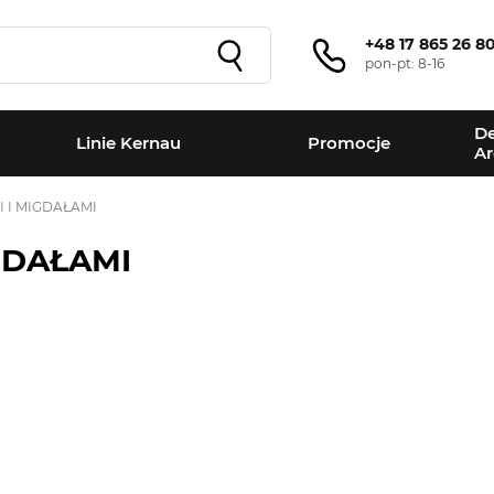
+48 17 865 26 8
pon-pt: 8-16
De
Linie Kernau
Promocje
Ar
I I MIGDAŁAMI
IGDAŁAMI