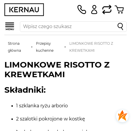
MENU
Strona
Przepisy
LIMONKOWE RISOTTO Z
główna
kuchenne
KREWETKAMI
LIMONKOWE RISOTTO Z
KREWETKAMI
Składniki:
1 szklanka ryżu arborio
2 szalotki pokrojone w kostkę