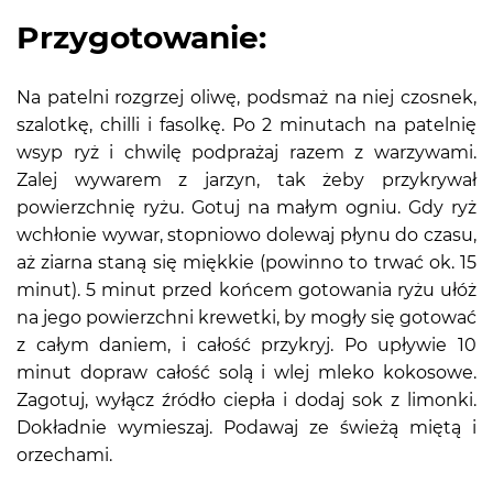
Przygotowanie:
Na patelni rozgrzej oliwę, podsmaż na niej czosnek,
szalotkę, chilli i fasolkę. Po 2 minutach na patelnię
wsyp ryż i chwilę podprażaj razem z warzywami.
Zalej wywarem z jarzyn, tak żeby przykrywał
powierzchnię ryżu. Gotuj na małym ogniu. Gdy ryż
wchłonie wywar, stopniowo dolewaj płynu do czasu,
aż ziarna staną się miękkie (powinno to trwać ok. 15
minut). 5 minut przed końcem gotowania ryżu ułóż
na jego powierzchni krewetki, by mogły się gotować
z całym daniem, i całość przykryj. Po upływie 10
minut dopraw całość solą i wlej mleko kokosowe.
Zagotuj, wyłącz źródło ciepła i dodaj sok z limonki.
Dokładnie wymieszaj. Podawaj ze świeżą miętą i
orzechami.