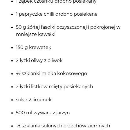
1 ząbek czosnku drobno posiekany
1 papryczka chilli drobno posiekana
50 g żółtej fasolki oczyszczonej i pokrojonej w
mniejsze kawałki
150 g krewetek
2 łyżki oliwy z oliwek
½ szklanki mleka kokosowego
2 łyżki listków mięty posiekanych
sok z 2 limonek
500 ml wywaru z jarzyn
½ szklanki solonych orzechów ziemnych