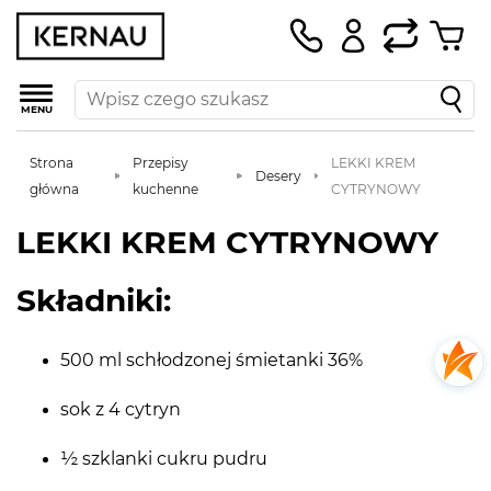
MENU
Strona
Przepisy
LEKKI KREM
Desery
główna
kuchenne
CYTRYNOWY
LEKKI KREM CYTRYNOWY
Składniki:
500 ml schłodzonej śmietanki 36%
sok z 4 cytryn
½ szklanki cukru pudru