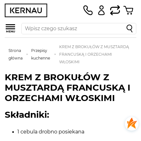
MENU
KREM Z BROKUŁÓW Z MUSZTARDĄ
Strona
Przepisy
FRANCUSKĄ I ORZECHAMI
główna
kuchenne
WŁOSKIMI
KREM Z BROKUŁÓW Z
MUSZTARDĄ FRANCUSKĄ I
ORZECHAMI WŁOSKIMI
Składniki:
1 cebula drobno posiekana