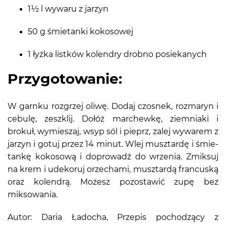
1½ l wywaru z jarzyn
50 g śmietanki kokosowej
1 łyżka listków kolendry drobno posiekanych
Przygotowanie:
W garnku rozgrzej oliwę. Dodaj czosnek, rozmaryn i
cebulę, zeszklij. Dołóż marchewkę, ziemniaki i
brokuł, wymieszaj, wsyp sól i pieprz, zalej wywarem z
jarzyn i gotuj przez 14 minut. Wlej musztardę i śmie-
tankę kokosową i doprowadź do wrzenia. Zmiksuj
na krem i udekoruj orzechami, musztardą francuską
oraz kolendrą. Możesz pozostawić zupę bez
miksowania.
Autor: Daria Ładocha, Przepis pochodzący z