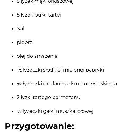
5 łyżek mąki orkiszowej
5 łyżek bułki tartej
Sól
pieprz
olej do smażenia
½ łyżeczki słodkiej mielonej papryki
½ łyżeczki mielonego kminu rzymskiego
2 łyżki tartego parmezanu
½ łyżeczki gałki muszkatołowej
Przygotowanie: