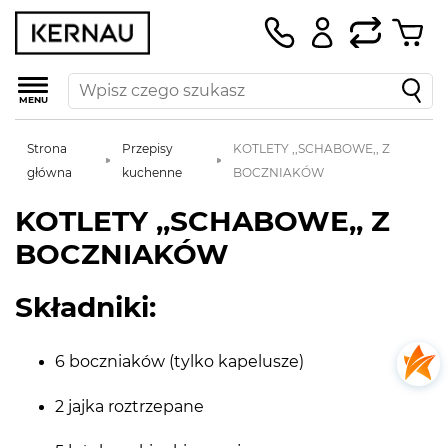
MENU
Strona
Przepisy
KOTLETY ,,SCHABOWE,, Z
główna
kuchenne
BOCZNIAKÓW
KOTLETY ,,SCHABOWE,, Z
BOCZNIAKÓW
Składniki:
6 boczniaków (tylko kapelusze)
2 jajka roztrzepane