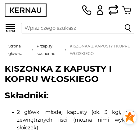
MENU
Strona
Przepisy
KISZONKA Z KAPUSTY I KOPRU
główna
kuchenne
WŁOSKIEGO
KISZONKA Z KAPUSTY I
KOPRU WŁOSKIEGO
Składniki:
2 główki młodej kapusty (ok. 3 kg), bez
zewnętrznych liści (można nimi wyłożyć
słoiczek)