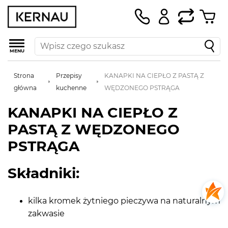
MENU
Strona
Przepisy
KANAPKI NA CIEPŁO Z PASTĄ Z
główna
kuchenne
WĘDZONEGO PSTRĄGA
KANAPKI NA CIEPŁO Z
PASTĄ Z WĘDZONEGO
PSTRĄGA
Składniki:
kilka kromek żytniego pieczywa na naturalnym
zakwasie