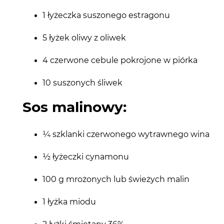
1 łyżeczka suszonego estragonu
5 łyżek oliwy z oliwek
4 czerwone cebule pokrojone w piórka
10 suszonych śliwek
Sos malinowy:
¼ szklanki czerwonego wytrawnego wina
½ łyżeczki cynamonu
100 g mrożonych lub świeżych malin
1 łyżka miodu