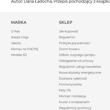
Autor: Daria Ładocha, Przepis pochodzący z ks
MARKA
SKLEP
O Nas
Jak kupować
Nasza misja
Regulamin
Jakość
Polityka prywatności
Kernau na PIĄTKĘ
Zwrot towaru
Modele 3D
Odbiór zużytego sprzętu
Odstąpienie od umowy
Regulamin usługi newsletter
Nowe etykiety energetyczne
Dostawa i płatność
Porównywarka
Raty 0%
Montaż i instalacja
Kurier z wniesieniem
Regulaminy promocji