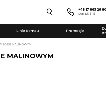
+48 17 865 26 8
pon-pt: 8-16
De
Linie Kernau
Promocje
Ar
W SOSIE MALINOWYM
IE MALINOWYM