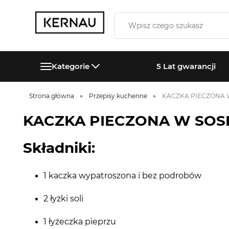
Kategorie
5 Lat gwarancji
Strona główna
Przepisy kuchenne
KACZKA PIECZONA 
KACZKA PIECZONA W SOS
Składniki:
1 kaczka wypatroszona i bez podrobów
2 łyżki soli
1 łyżeczka pieprzu