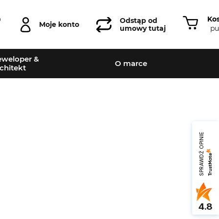
Ko
0
Odstąp od
Moje konto
pu
umowy tutaj
weloper &
O marce
chitekt
SPRAWDŹ OPINIE
4.8