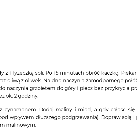
)
 z 1 łyżeczką soli. Po 15 minutach obróć kaczkę. Piek
raz oliwą z oliwek. Na dno naczynia żaroodpornego połó
do naczynia grzbietem do góry i piecz bez przykrycia p
z ok. 2 godziny.
 z cynamonem. Dodaj maliny i miód, a gdy całość się 
e pod wpływem dłuższego podgrzewania). Dopraw solą i p
osem malinowym.