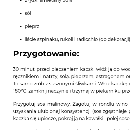
2 łyżki śmietany 36%
sól
pieprz
liście szpinaku, rukoli i radicchio (do dekoracji
Przygotowanie:
30 minut przed pieczeniem kaczki włóż ją do wody
ręcznikiem i natrzyj solą, pieprzem, estragonem o
To samo zrób z suszonymi śliwkami. Włóż kaczkę 
180°C, zamknij naczynie i trzymaj w piekarniku prze
Przygotuj sos malinowy. Zagotuj w rondlu wino
uzyskania ulubionej konsystencji (sos zgęstniej
kaczka się upiecze, pokrój ją na kawałki i polej s