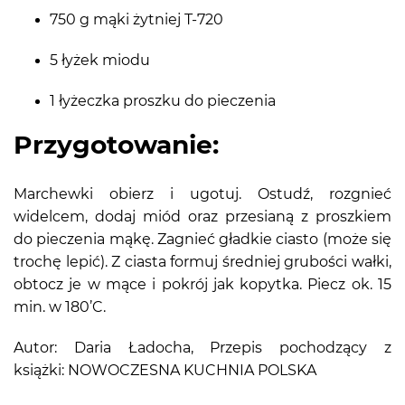
750 g mąki żytniej T-720
5 łyżek miodu
1 łyżeczka proszku do pieczenia
Przygotowanie:
Marchewki obierz i ugotuj. Ostudź, rozgnieć
widelcem, dodaj miód oraz przesianą z proszkiem
do pieczenia mąkę. Zagnieć gładkie ciasto (może się
trochę lepić). Z ciasta formuj średniej grubości wałki,
obtocz je w mące i pokrój jak kopytka. Piecz ok. 15
min. w 180’C.
Autor: Daria Ładocha, Przepis pochodzący z
książki: NOWOCZESNA KUCHNIA POLSKA